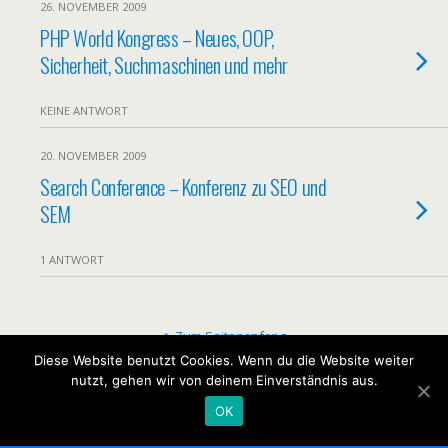
26. NOVEMBER 2009
PHP World Kongress – Neues, OOP,
Sicherheit, Suchmaschinen und mehr
KEINE ANTWORT
20. NOVEMBER 2009
Search Conference – Konferenz zu SEO und
SEM
1 ANTWORT
Zum Seitenanfang
Diese Website benutzt Cookies. Wenn du die Website weiter
nutzt, gehen wir von deinem Einverständnis aus.
Mobil
Desktop
OK