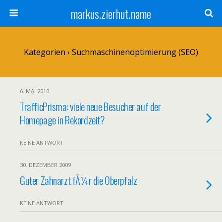
markus.zierhut.name
Kategorien ›
Suchmaschinenoptimierung (SEO)
6. MAI 2010
TrafficPrisma: viele neue Besucher auf der
Homepage in Rekordzeit?
KEINE ANTWORT
30. DEZEMBER 2009
Guter Zahnarzt fÃ¼r die Oberpfalz
KEINE ANTWORT