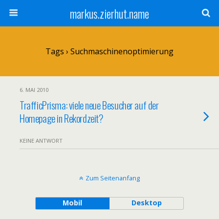
markus.zierhut.name
Tags › Suchmaschinenoptimierung
6. MAI 2010
TrafficPrisma: viele neue Besucher auf der
Homepage in Rekordzeit?
KEINE ANTWORT
Zum Seitenanfang
Mobil
Desktop