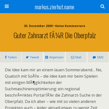
markus.zierhut.name
30. Dezember 2009 • Keine Kommentare
Guter Zahnarzt FÃ¼r Die Oberpfalz
Teilen
Tweet
Anpinnen
Mail
SMS
Die Idee kam mir an einem lauen Sommerabend… Ne,
Quatsch mit SoÃŸe – die Idee kam mir beim Spielen
mit einigen MÃ¶glichkeiten der
Suchmaschinenoptimierung: ein regional
beschrÃ¤nktes Portal fÃ¼r die Zahnarzt-Suche in der
Oberpfalz. Da ich aber – wie mit so vielen anderen
Projekten auch – leider aktuell etwas zu wenig Zeit