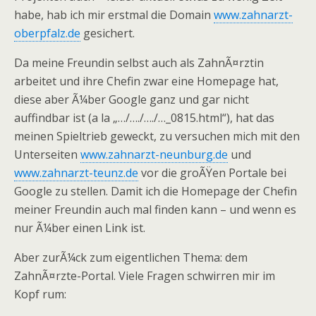
habe, hab ich mir erstmal die Domain
www.zahnarzt-
oberpfalz.de
gesichert.
Da meine Freundin selbst auch als ZahnÃ¤rztin
arbeitet und ihre Chefin zwar eine Homepage hat,
diese aber Ã¼ber Google ganz und gar nicht
auffindbar ist (a la „…/…./…./…_0815.html“), hat das
meinen Spieltrieb geweckt, zu versuchen mich mit den
Unterseiten
www.zahnarzt-neunburg.de
und
www.zahnarzt-teunz.de
vor die groÃŸen Portale bei
Google zu stellen. Damit ich die Homepage der Chefin
meiner Freundin auch mal finden kann – und wenn es
nur Ã¼ber einen Link ist.
Aber zurÃ¼ck zum eigentlichen Thema: dem
ZahnÃ¤rzte-Portal. Viele Fragen schwirren mir im
Kopf rum: