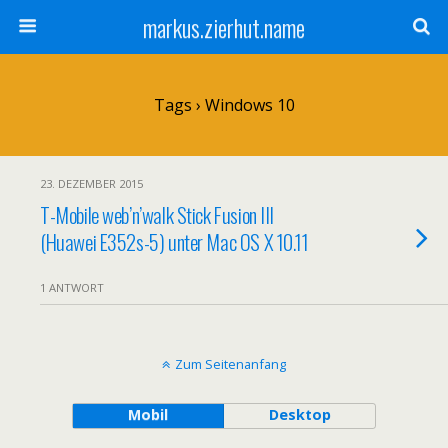
markus.zierhut.name
Tags › Windows 10
23. DEZEMBER 2015
T-Mobile web’n’walk Stick Fusion III
(Huawei E352s-5) unter Mac OS X 10.11
1 ANTWORT
Zum Seitenanfang
Mobil
Desktop