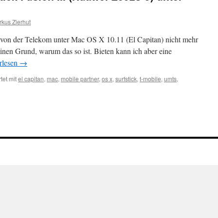
kus Zierhut
ck von der Telekom unter Mac OS X 10.11 (El Capitan) nicht mehr
inen Grund, warum das so ist. Bieten kann ich aber eine
rlesen
→
tet mit
el capitan
,
mac
,
mobile partner
,
os x
,
surfstick
,
t-mobile
,
umts
,