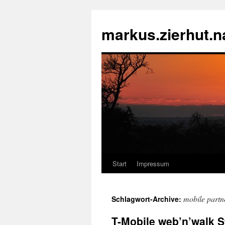
markus.zierhut.
Start
Impressum
Springe
zum
mobile partn
Schlagwort-Archive:
Inhalt
T-Mobile web’n’walk St