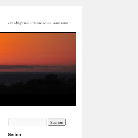
Die tÃ¤glichen Erlebnisse des Wahnsinns!
Seiten