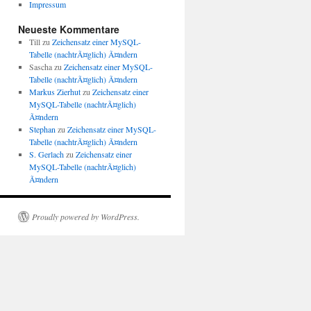
Impressum
Neueste Kommentare
Till
zu
Zeichensatz einer MySQL-
Tabelle (nachtrÃ¤glich) Ã¤ndern
Sascha
zu
Zeichensatz einer MySQL-
Tabelle (nachtrÃ¤glich) Ã¤ndern
Markus Zierhut
zu
Zeichensatz einer
MySQL-Tabelle (nachtrÃ¤glich)
Ã¤ndern
Stephan
zu
Zeichensatz einer MySQL-
Tabelle (nachtrÃ¤glich) Ã¤ndern
S. Gerlach
zu
Zeichensatz einer
MySQL-Tabelle (nachtrÃ¤glich)
Ã¤ndern
Proudly powered by WordPress.