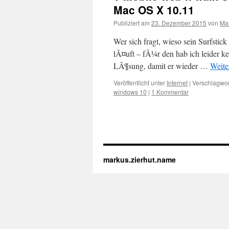
Mac OS X 10.11
Publiziert am
23. Dezember 2015
von
Mar
Wer sich fragt, wieso sein Surfsti
lÃ¤uft – fÃ¼r den hab ich leider ke
LÃ¶sung, damit er wieder …
Weite
Veröffentlicht unter
Internet
|
Verschlagwor
windows 10
|
1 Kommentar
markus.zierhut.name