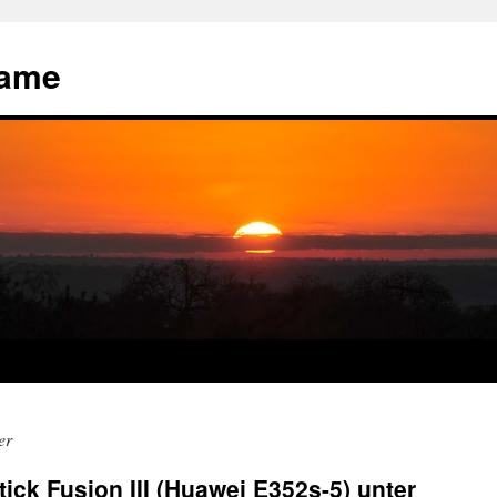
name
er
ick Fusion III (Huawei E352s-5) unter