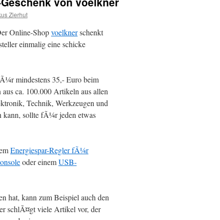
-Geschenk von voelkner
us Zierhut
 Der Online-Shop
voelkner
schenkt
teller einmalig eine schicke
fÃ¼r mindestens 35,- Euro beim
 aus ca. 100.000 Artikeln aus allen
ktronik, Technik, Werkzeugen und
kann, sollte fÃ¼r jeden etwas
nem
Energiespar-Regler fÃ¼r
onsole
oder einem
USB-
n hat, kann zum Beispiel auch den
r schlÃ¤gt viele Artikel vor, der