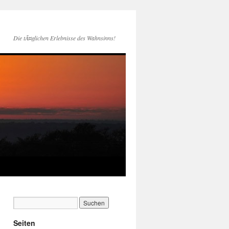
Die tÃ¤glichen Erlebnisse des Wahnsinns!
Seiten