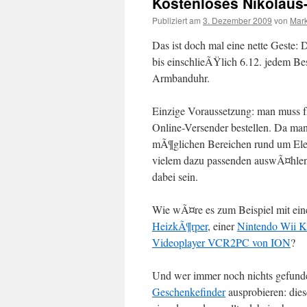
Kostenloses Nikolaus
Publiziert am
3. Dezember 2009
von
Mark
Das ist doch mal eine nette Geste:
bis einschlieÃŸlich 6.12. jedem Bes
Armbanduhr.
Einzige Voraussetzung: man muss 
Online-Versender bestellen. Da man
mÃ¶glichen Bereichen rund um Ele
vielem dazu passenden auswÃ¤hlen 
dabei sein.
Wie wÃ¤re es zum Beispiel mit ei
HeizkÃ¶rper
, einer
Nintendo Wii K
Videoplayer VCR2PC von ION
?
Und wer immer noch nichts gefunde
Geschenkefinder
ausprobieren: diese