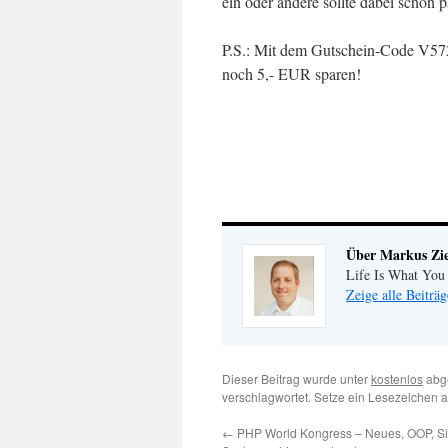
ein oder andere sollte dabei schon p
P.S.: Mit dem Gutschein-Code V57
noch 5,- EUR sparen!
Über Markus Zi
Life Is What You
Zeige alle Beiträ
Dieser Beitrag wurde unter
kostenlos
abge
verschlagwortet. Setze ein Lesezeichen 
←
PHP World Kongress – Neues, OOP, Sic