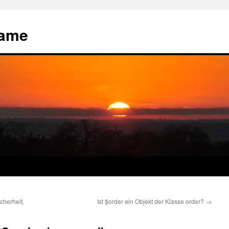
name
herheit,
Ist $order ein Objekt der Klasse order?
→