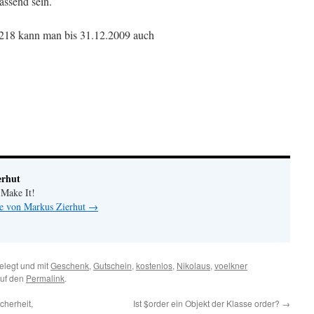
assend sein.
218 kann man bis 31.12.2009 auch
erhut
 Make It!
ge von Markus Zierhut
→
legt und mit
Geschenk
,
Gutschein
,
kostenlos
,
Nikolaus
,
voelkner
auf den
Permalink
.
herheit,
Ist $order ein Objekt der Klasse order?
→