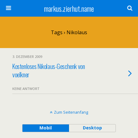
markus.zierhut.name
Tags › Nikolaus
3. DEZEMBER 2009
Kostenloses Nikolaus-Geschenk von
voelkner
KEINE ANTWORT
Zum Seitenanfang
Mobil
Desktop