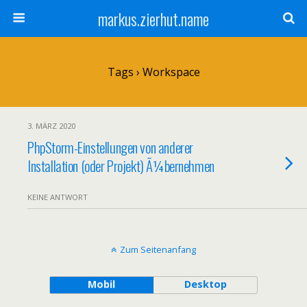
markus.zierhut.name
Tags › Workspace
3. MÄRZ 2020
PhpStorm-Einstellungen von anderer
Installation (oder Projekt) Ã¼bernehmen
KEINE ANTWORT
Zum Seitenanfang
Mobil
Desktop