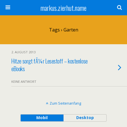
markus.zierhut.name
Tags › Garten
2. AUGUST 2013
Hitze sorgt fÃ¼r Lesestoff – kostenlose
eBooks
KEINE ANTWORT
Zum Seitenanfang
Mobil
Desktop