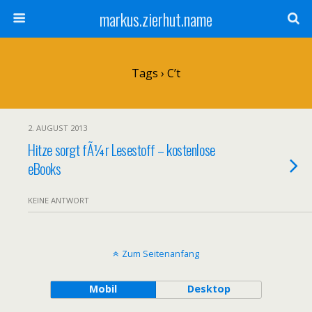
markus.zierhut.name
Tags › C’t
2. AUGUST 2013
Hitze sorgt fÃ¼r Lesestoff – kostenlose
eBooks
KEINE ANTWORT
Zum Seitenanfang
Mobil
Desktop