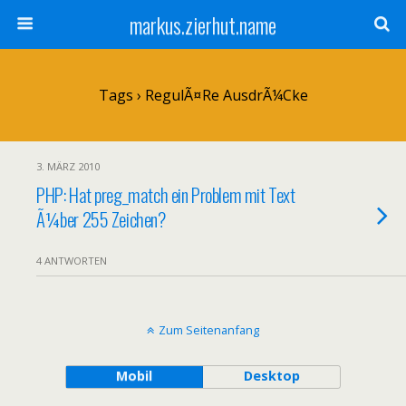
markus.zierhut.name
Tags › RegulÃ¤re AusdrÃ¼cke
3. MÄRZ 2010
PHP: Hat preg_match ein Problem mit Text
Ã¼ber 255 Zeichen?
4 ANTWORTEN
Zum Seitenanfang
Mobil
Desktop