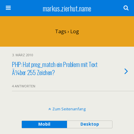
markus.zierhut.name
Tags › Log
3. MÄRZ 2010
PHP: Hat preg_match ein Problem mit Text
Ã¼ber 255 Zeichen?
4 ANTWORTEN
Zum Seitenanfang
Mobil
Desktop