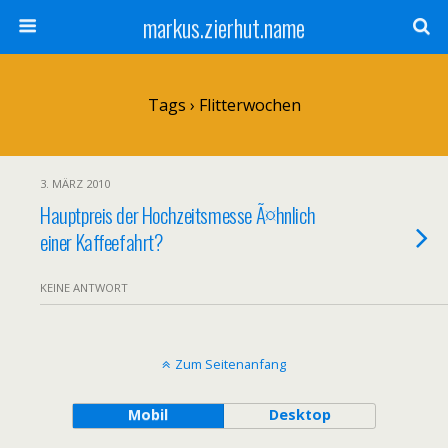
markus.zierhut.name
Tags › Flitterwochen
3. MÄRZ 2010
Hauptpreis der Hochzeitsmesse Ã¤hnlich
einer Kaffeefahrt?
KEINE ANTWORT
Zum Seitenanfang
Mobil
Desktop