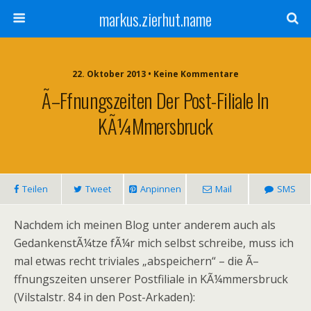
markus.zierhut.name
22. Oktober 2013 • Keine Kommentare
Ã–Ffnungszeiten Der Post-Filiale In
KÃ¼mmersbruck
Teilen
Tweet
Anpinnen
Mail
SMS
Nachdem ich meinen Blog unter anderem auch als
GedankenstÃ¼tze fÃ¼r mich selbst schreibe, muss ich
mal etwas recht triviales „abspeichern“ – die Ã–
ffnungszeiten unserer Postfiliale in KÃ¼mmersbruck
(Vilstalstr. 84 in den Post-Arkaden):