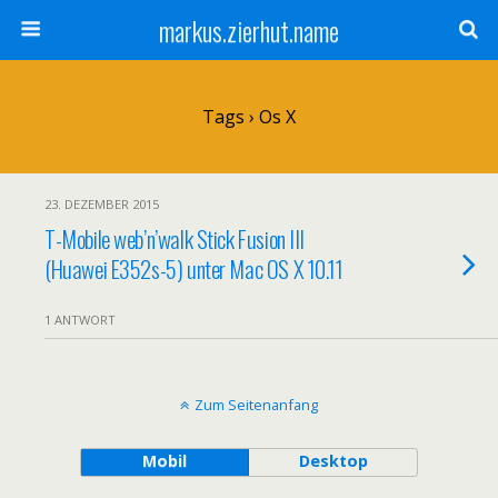
markus.zierhut.name
Tags › Os X
23. DEZEMBER 2015
T-Mobile web’n’walk Stick Fusion III
(Huawei E352s-5) unter Mac OS X 10.11
1 ANTWORT
Zum Seitenanfang
Mobil
Desktop