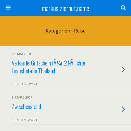
markus.zierhut.name
Kategorien ›
Reise
13. MAI 2010
Verkaufe: Gutschein fÃ¼r 2 NÃ¤chte
Luxushotel in Thailand
KEINE ANTWORT
8. MÄRZ 2007
Zwischenstand
KEINE ANTWORT