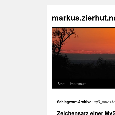
markus.zierhut.
Start
Impressum
Springe
zum
utf8_unicode
Schlagwort-Archive:
Inhalt
Zeichensatz einer MyS