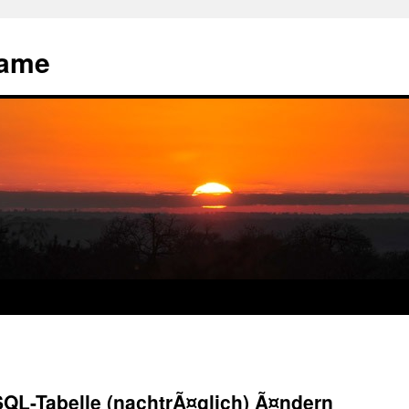
name
QL-Tabelle (nachtrÃ¤glich) Ã¤ndern