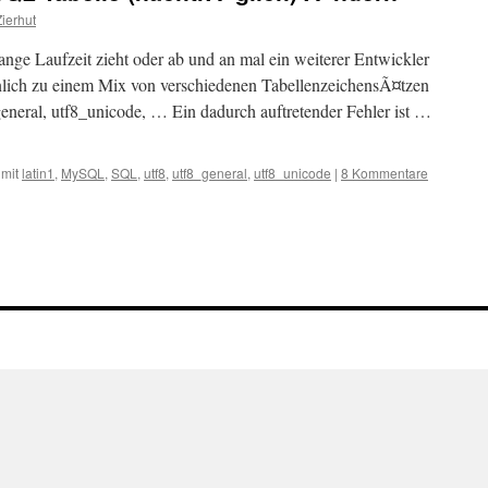
ierhut
ange Laufzeit zieht oder ab und an mal ein weiterer Entwickler
inlich zu einem Mix von verschiedenen TabellenzeichensÃ¤tzen
neral, utf8_unicode, … Ein dadurch auftretender Fehler ist …
 mit
latin1
,
MySQL
,
SQL
,
utf8
,
utf8_general
,
utf8_unicode
|
8 Kommentare