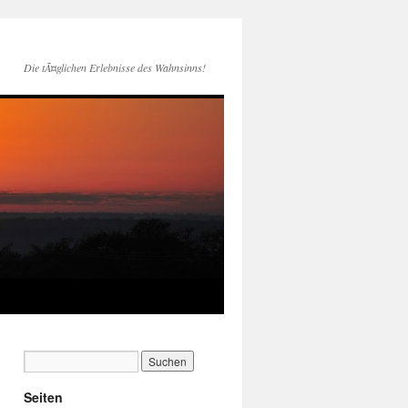
Die tÃ¤glichen Erlebnisse des Wahnsinns!
Seiten