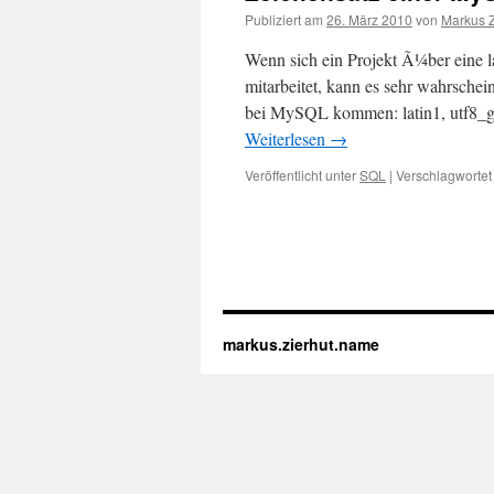
Publiziert am
26. März 2010
von
Markus Z
Wenn sich ein Projekt Ã¼ber eine l
mitarbeitet, kann es sehr wahrsche
bei MySQL kommen: latin1, utf8_ge
Weiterlesen
→
Veröffentlicht unter
SQL
|
Verschlagwortet
markus.zierhut.name