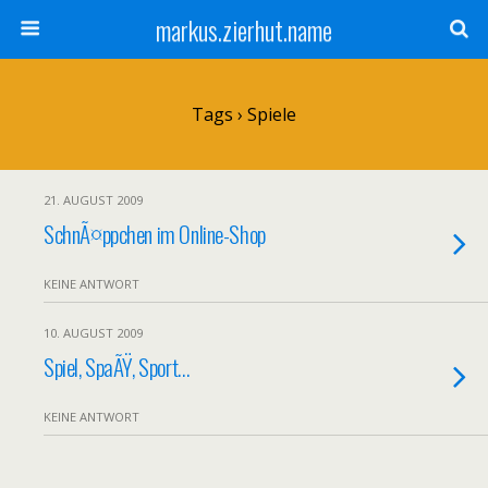
markus.zierhut.name
Tags › Spiele
21. AUGUST 2009
SchnÃ¤ppchen im Online-Shop
KEINE ANTWORT
10. AUGUST 2009
Spiel, SpaÃŸ, Sport…
KEINE ANTWORT