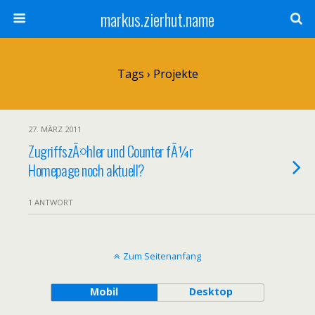
markus.zierhut.name
Tags › Projekte
27. MÄRZ 2011
ZugriffszÃ¤hler und Counter fÃ¼r
Homepage noch aktuell?
1 ANTWORT
Zum Seitenanfang
Mobil
Desktop