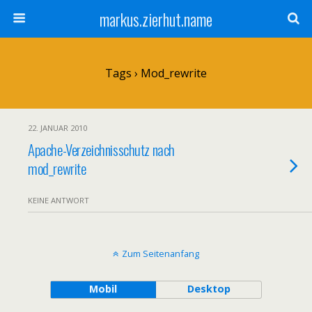
markus.zierhut.name
Tags › Mod_rewrite
22. JANUAR 2010
Apache-Verzeichnisschutz nach
mod_rewrite
KEINE ANTWORT
Zum Seitenanfang
Mobil
Desktop