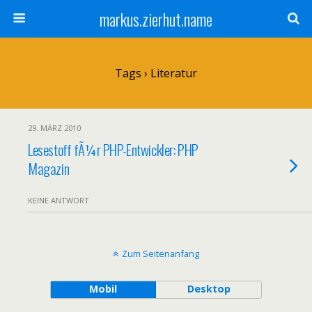
markus.zierhut.name
Tags › Literatur
29. MÄRZ 2010
Lesestoff fÃ¼r PHP-Entwickler: PHP
Magazin
KEINE ANTWORT
Zum Seitenanfang
Mobil
Desktop