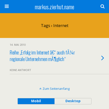
markus.zierhut.name
Tags › Internet
14. MAI 2010
Reihe „Erfolg im Internet â€“ auch fÃ¼r
regionale Unternehmen mÃ¶glich“
KEINE ANTWORT
Zum Seitenanfang
Mobil
Desktop