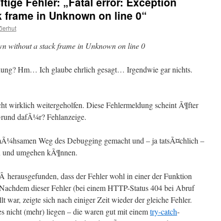
ige Fehler: „Fatal error: Exception
k frame in Unknown on line 0“
ierhut
wn without a stack frame in Unknown on line 0
ldung? Hm… Ich glaube ehrlich gesagt… Irgendwie gar nichts.
cht wirklich weitergeholfen. Diese Fehlermeldung scheint Ã¶fter
Grund dafÃ¼r? Fehlanzeige.
n mÃ¼hsamen Weg des Debugging gemacht und – ja tatsÃ¤chlich –
en und umgehen kÃ¶nnen.
 herausgefunden, dass der Fehler wohl in einer der Funktion
. Nachdem dieser Fehler (bei einem HTTP-Status 404 bei Abruf
llt war, zeigte sich nach einiger Zeit wieder der gleiche Fehler.
s nicht (mehr) liegen – die waren gut mit einem
try-catch
-