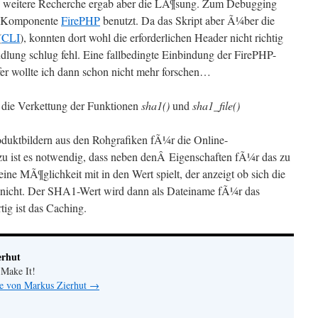
ie weitere Recherche ergab aber die LÃ¶sung. Zum Debugging
ox-Komponente
FirePHP
benutzt. Da das Skript aber Ã¼ber die
(
CLI
), konnten dort wohl die erforderlichen Header nicht richtig
dlung schlug fehl. Eine fallbedingte Einbindung der FirePHP-
efer wollte ich dann schon nicht mehr forschen…
 die Verkettung der Funktionen
sha1()
und
sha1_file()
oduktbildern aus den Rohgrafiken fÃ¼r die Online-
zu ist es notwendig, dass neben denÂ Eigenschaften fÃ¼r das zu
ine MÃ¶glichkeit mit in den Wert spielt, der anzeigt ob sich die
 nicht. Der SHA1-Wert wird dann als Dateiname fÃ¼r das
tig ist das Caching.
erhut
 Make It!
ge von Markus Zierhut
→