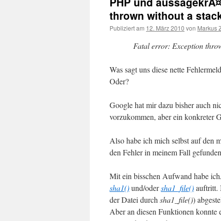
PHP und aussagekrÃ¤ft
thrown without a stac
Publiziert am
12. März 2010
von
Markus Z
Fatal error: Exception thro
Was sagt uns diese nette Fehlerme
Oder?
Google hat mir dazu bisher auch ni
vorzukommen, aber ein konkreter 
Also habe ich mich selbst auf de
den Fehler in meinem Fall gefund
Mit ein bisschen Aufwand habe ichÂ
sha1()
und/oder
sha1_file()
auftritt
der Datei durch
sha1_file()
) abgeste
Aber an diesen Funktionen konnte e