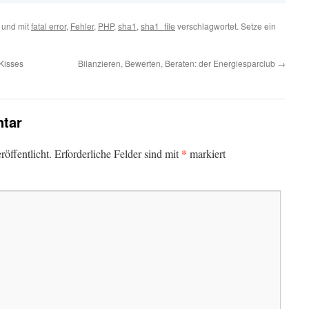
 und mit
fatal error
,
Fehler
,
PHP
,
sha1
,
sha1_file
verschlagwortet. Setze ein
 Kisses
Bilanzieren, Bewerten, Beraten: der Energiesparclub
→
tar
*
öffentlicht.
Erforderliche Felder sind mit
markiert