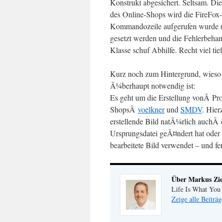
Konstrukt abgesichert. Seltsam. D
des Online-Shops wird die FireF
Kommandozeile aufgerufen wurde 
gesetzt werden und die Fehlerbehan
Klasse schuf Abhilfe. Recht viel ti
Kurz noch zum Hintergrund, wieso
Ã¼berhaupt notwendig ist:
Es geht um die Erstellung vonÂ Pr
ShopsÂ
voelkner
und
SMDV
. Hier
erstellende Bild natÃ¼rlich auchÂ e
Ursprungsdatei geÃ¤ndert hat oder
bearbeitete Bild verwendet – und fer
Über Markus Zi
Life Is What You
Zeige alle Beiträ