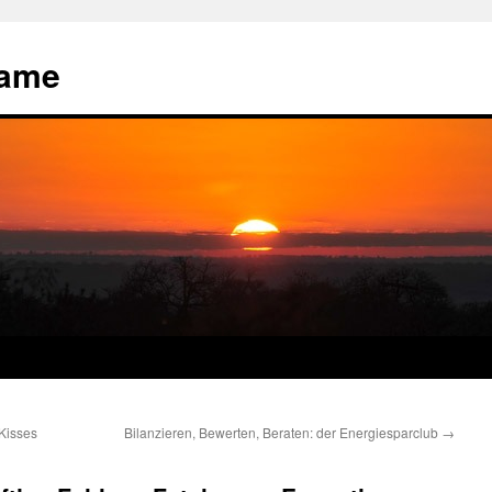
name
 Kisses
Bilanzieren, Bewerten, Beraten: der Energiesparclub
→