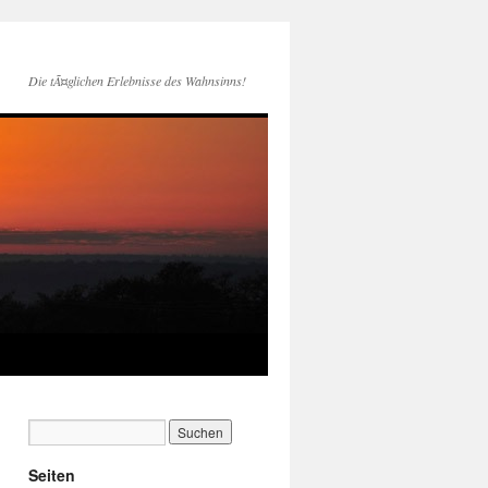
Die tÃ¤glichen Erlebnisse des Wahnsinns!
Seiten