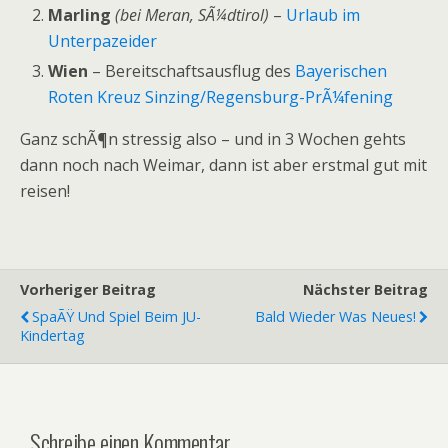
Marling
(bei Meran, SÃ¼dtirol)
–
Urlaub im
Unterpazeider
Wien
– Bereitschaftsausflug des
Bayerischen
Roten Kreuz Sinzing/Regensburg-PrÃ¼fening
Ganz schÃ¶n stressig also – und in 3 Wochen gehts
dann noch nach Weimar, dann ist aber erstmal gut mit
reisen!
Vorheriger Beitrag
Nächster Beitrag
SpaÃŸ Und Spiel Beim JU-
Bald Wieder Was Neues!
Kindertag
Schreibe einen Kommentar